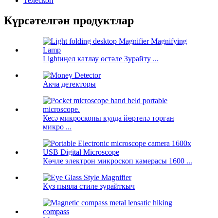
Телескоп
Күрсәтелгән продуктлар
Lightиңел катлау өстәле Зурайту ...
Акча детекторы
Кесә микроскопы кулда йөртелә торган
микро ...
Көчле электрон микроскоп камерасы 1600 ...
Күз пыяла стиле зурайткыч