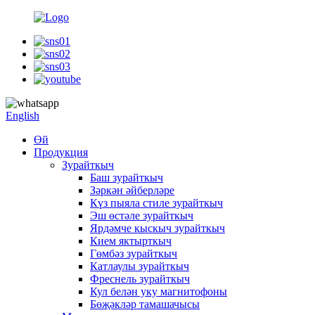
English
Өй
Продукция
Зурайткыч
Баш зурайткыч
Зәркән әйберләре
Күз пыяла стиле зурайткыч
Эш өстәле зурайткыч
Ярдәмче кыскыч зурайткыч
Кием яктырткыч
Гөмбәз зурайткыч
Катлаулы зурайткыч
Фреснель зурайткыч
Кул белән уку магнитофоны
Бөҗәкләр тамашачысы