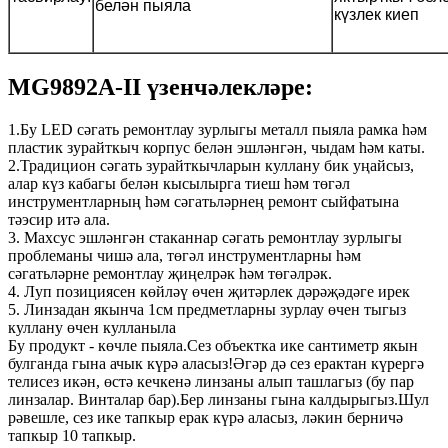
белән пыяла
күзлек киеп
MG9892A-II үзенчәлекләре:
1.Бу LED сәгать ремонтлау зурлыгы металл пыяла рамка һәм
пластик зурайткыч корпус белән эшләнгән, чыдам һәм каты.
2.Традицион сәгать зурайткычларын куллану бик уңайсыз,
алар күз кабагы белән кысылырга тиеш һәм төгәл
инструментларның һәм сәгатьләрнең ремонт сыйфатына
тәэсир итә ала.
3. Махсус эшләнгән стаканнар сәгать ремонтлау зурлыгы
проблеманы чишә ала, төгәл инструментларны һәм
сәгатьләрне ремонтлау җиңелрәк һәм төгәлрәк.
4. Луп позициясен көйләү өчен җитәрлек дәрәҗәдәге ирек
5. Линзадан якынча 1см предметларны зурлау өчен тыгыз
куллану өчен кулланыла
Бу продукт - көчле пыяла.Сез объектка ике сантиметр якын
булганда гына ачык күрә аласыз!Әгәр дә сез ерактан күрергә
телисез икән, өстә кечкенә линзаны алып ташлагыз (бу пар
линзалар. Винталар бар).Бер линзаны гына калдырыгыз.Шул
рәвешле, сез ике тапкыр ерак күрә аласыз, ләкин берничә
тапкыр 10 тапкыр.