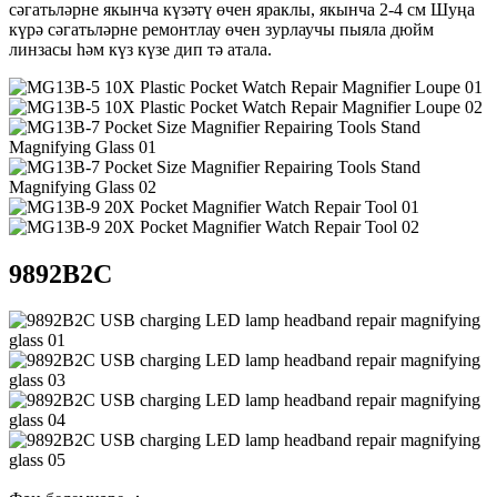
сәгатьләрне якынча күзәтү өчен яраклы, якынча 2-4 см Шуңа
күрә сәгатьләрне ремонтлау өчен зурлаучы пыяла дюйм
линзасы һәм күз күзе дип тә атала.
9892B2C