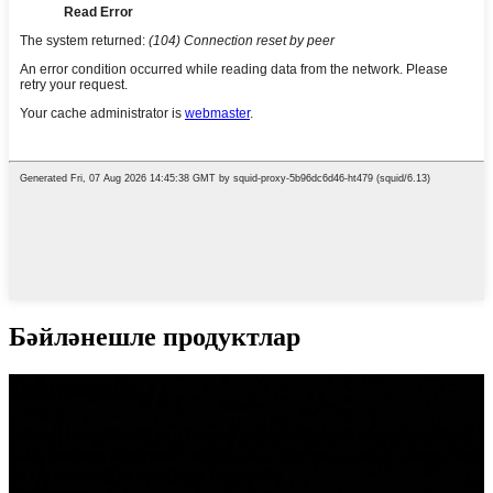
Бәйләнешле продуктлар
Подписать
Безнең продуктлар яки бәяләр исемлеге турында белешмәләр
өчен зинһар, электрон почтагызны безгә калдырыгыз һәм без
24 сәгать эчендә элемтәдә торырбыз.