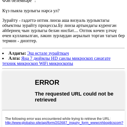
Фән белемнәре ：
Күз пыяла зурлыгы нәрсә ул?
Зурайту - гадәттә оптик линза аша визуаль зурлыктагы
объектны зурайту процессы.Бу линза артындагы күренгән
әйбернең чын зурлыгы белән нисбәт.... Оптик көчен үлчәү
өчен кулланылган, ләкин зурлаудан аерылып торган тагын бер
термин - диоптер.
Алдагы:
Эш өстәле зурайткыч
Алга:
Яңа 7 дюймлы HD санлы микроскоп сәнәгате
техник микроскоп WiFi микроскопы