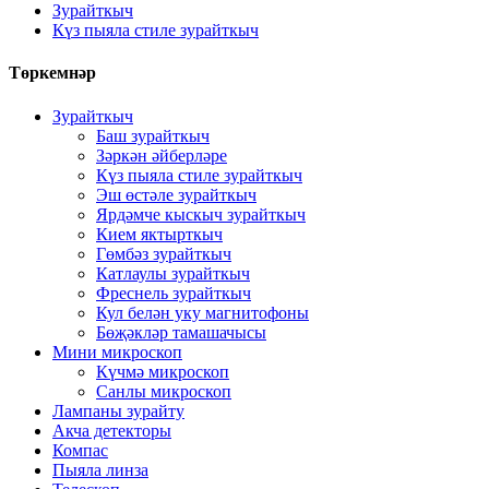
Зурайткыч
Күз пыяла стиле зурайткыч
Төркемнәр
Зурайткыч
Баш зурайткыч
Зәркән әйберләре
Күз пыяла стиле зурайткыч
Эш өстәле зурайткыч
Ярдәмче кыскыч зурайткыч
Кием яктырткыч
Гөмбәз зурайткыч
Катлаулы зурайткыч
Фреснель зурайткыч
Кул белән уку магнитофоны
Бөҗәкләр тамашачысы
Мини микроскоп
Күчмә микроскоп
Санлы микроскоп
Лампаны зурайту
Акча детекторы
Компас
Пыяла линза