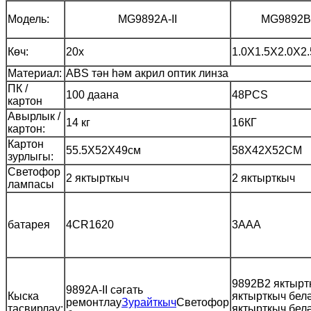
Модель:
MG9892A-II
MG9892B
Көч:
20х
1.0X1.5X2.0X2
Материал:
ABS тән һәм акрил оптик линза
ПК /
100 даана
48PCS
картон
Авырлык /
14 кг
16КГ
картон:
Картон
55.5X52X49см
58X42X52CM
зурлыгы:
Светофор
2 яктырткыч
2 яктырткыч
лампасы
батарея
4CR1620
3AAA
9892B2 яктыр
9892A-II сәгать
Кыска
яктырткыч бел
ремонтлау
Зурайткыч
Светофор
тасвирлау:
яктырткыч бел