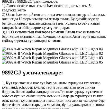
9892B2 / 9892B2C үзенчәлекләре:
1) Линза өслеге ныгытыла һәм өслекнең катылыгы 5с
градуска җитә
2) Озын һәм киңәйтелгән линза өчен линзаның урта һәм аскы
өлешендә U формасындагы чатыр ачыла.Бу дизайн күзләр
белән линзалар арасын якынайта ала, күзнең күренү кыры
киңрәк һәм әйберләрне күзәтү җиңелрәк
3) LED яктылыгын көйләргә мөмкин.Аның ике яктылыгы
бар: көчле яктылык һәм йомшак яктылык.Аны төрле яктылык
көйләүләрендә кулланырга мөмкин
9892GJ үзенчәлекләре:
1, Күз краскасына ике сул һәм уң яклы зурлаучы күзлекләр
куелган.Eachәрбер күзлек төрле зурлыктагы дүрт линза
баррель белән җиһазландырылган.Тиешле зурлау күзәтелгән
объект буенча сайланырга мөмкин.Әгәр дә зурайтучы пыяла
озак вакыт кулланылырга тиеш икән, ике линза челтәрне бер-
берсе белән алыштырырга мөмкин, бу визуаль арыганлыкны