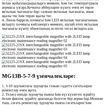
белән җиһазландырылырга мөмкин, һәм төс температурасы
аермасы үзгәрә.Кечкенә әйберләрне күзәтү өчен өч төрле
яктылык чыганагы бар: салкын яктылык чыганагы, ачык
җылы төс һәм тирән җылы төс.
4, Линза баррель почмагы һәм LED яктылык чыганагының
яктырту почмагы көйләнергә мөмкин, шулай итеп яктылык
чыганагы күзәтү объектының өслеген төгәл яктырта ала.
MG13B-5-7-9 үзенчәлекләре:
1. 3-10 зурлыктагы зурлаучы стакан гадәттә сәгатьләрне
ремонтлау өчен җитә.
2. Теләсә нинди зурлаучы пыяла һәм күз күзлеген зурайту
белән фактик зурайту арасында билгеле бер аерма бар.Моннан
тыш, сәгать ремонтлау зурлаучы пыяла сәгатьләрне һәм