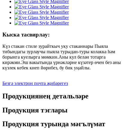
Кыска тасвирлау:
Күз стакан стиле зурайткыч уку стаканнары Пыяла
тибындагы зурлаучы пыяла турыдан-туры колакка һәм
борынга куелырга мөмкин.Аны кул белән тотарга
кирәкми.Эш вакытында үрнәкләрне күзәтер өчен без аны
күзлек кебек киеп йөрибез, бу бик уңайлы.
Безгә электрон почта җибәрегез
Продукциянең детальләре
Продукция тэглары
Продукция турында мәгълүмат