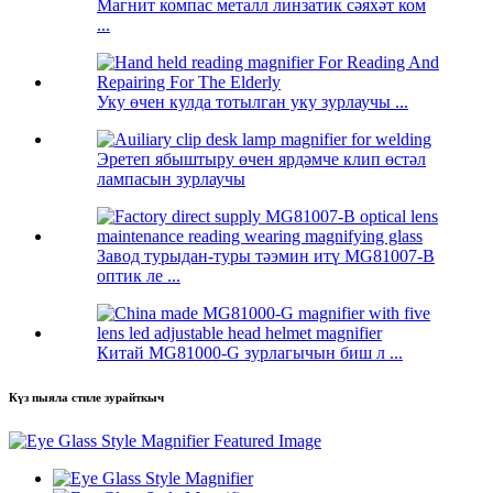
Магнит компас металл линзатик сәяхәт ком
...
Уку өчен кулда тотылган уку зурлаучы ...
Эретеп ябыштыру өчен ярдәмче клип өстәл
лампасын зурлаучы
Завод турыдан-туры тәэмин итү MG81007-B
оптик ле ...
Китай MG81000-G зурлагычын биш л ...
Күз пыяла стиле зурайткыч