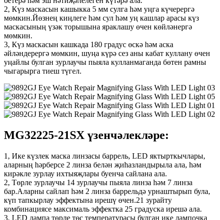
бетерә һәм эш нәтиҗәлелеген күтәрә ала.
2, Күз маскасын кашыкка 5 мм сулга һәм уңга күчерергә
мөмкин.Йөзнең киңлеге һәм сул һәм уң кашлар арасы күз
маскасының үзәк торышына яраклашу өчен көйләнергә
мөмкин.
3, Күз маскасын кашкада 180 градус өскә һәм аска
әйләндерергә мөмкин, шуңа күрә сез аны кабат куллану өчен
уңайлы булган зурлаучы пыяла кулланмаганда бөтен рамны
чыгарырга тиеш түгел.
MG32225-21SX үзенчәлекләре:
1, Ике күзлек маска линзасы баррель, LED яктырткычлары,
аларның һәрберсе 2 линза белән җиһазландырыла ала, һәм
кирәкле зурлау ихтыяҗлары буенча сайлана ала.
2, Төрле зурлаучы 14 зурлаучы пыяла линза һәм 7 линза
бар.Аларны сайлап һәм 2 линза баррельдә урнаштырып була,
күп тапкырлау эффектына ирешү өчен.21 зурайту
комбинациясе максималь эффектка 25 градуска ирешә ала.
3, LED лампа төрле төс температурасы булган ике лампочка