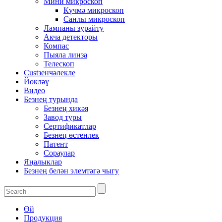
Мини микроскоп
Күчмә микроскоп
Санлы микроскоп
Лампаны зурайту
Акча детекторы
Компас
Пыяла линза
Телескоп
Custзенчәлекле
Йөкләү
Видео
Безнең турында
Безнең хикәя
Завод туры
Сертификатлар
Безнең өстенлек
Патент
Сораулар
Яңалыклар
Безнең белән элемтәгә чыгу
Өй
Продукция