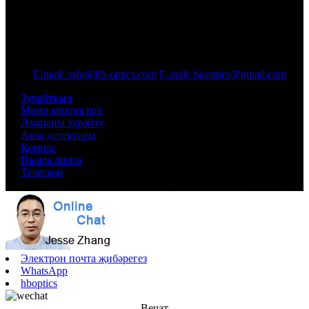
Подписать
Адрес: 5 515, Lamei Rd, югары технологияле үсеш
зонасы, Нинбо 315040, Китай
Телефон: 0086-574-56176369;0086-13586903676
Ватсап: 0086-18268622664
E-mail: info@hb-optics.com
E-mail: hgoptics@gmail.com
Зурайткыч
Мини микроскоп
Лампаны зурайту
Акча детекторы
Компас
Пыяла линза
Телескоп
© Copyright 20102021: Барлык хокуклар сакланган.
Электрон почта җибәрегез
WhatsApp
hboptics
Вечат