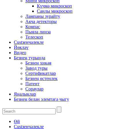
Мини микроскоп
Күчмә микроскоп
Санлы микроскоп
Лампаны зурайту
Акча детекторы
Компас
Пыяла линза
Телескоп
Custзенчәлекле
Йөкләү
Видео
Безнең турында
Безнең хикәя
Завод туры
Сертификатлар
Безнең өстенлек
Патент
Сораулар
Яңалыклар
Безнең белән элемтәгә чыгу
Өй
Custзенчәлекле