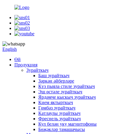
English
Өй
Продукция
Зурайткыч
Баш зурайткыч
Зәркән әйберләре
Күз пыяла стиле зурайткыч
Эш өстәле зурайткыч
Ярдәмче кыскыч зурайткыч
Кием яктырткыч
Гөмбәз зурайткыч
Катлаулы зурайткыч
Фреснель зурайткыч
Кул белән уку магнитофоны
Бөҗәкләр тамашачысы