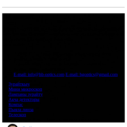
Подписать
Безнең продуктлар яки бәяләр исемлеге турында белешмәләр
өчен зинһар, электрон почтагызны безгә калдырыгыз һәм без
24 сәгать эчендә элемтәдә торырбыз.
Подписать
Адрес: 5 515, Lamei Rd, югары технологияле үсеш
зонасы, Нинбо 315040, Китай
Телефон: 0086-574-56176369;0086-13586903676
Ватсап: 0086-18268622664
E-mail: info@hb-optics.com
E-mail: hgoptics@gmail.com
Зурайткыч
Мини микроскоп
Лампаны зурайту
Акча детекторы
Компас
Пыяла линза
Телескоп
© Copyright 20102021: Барлык хокуклар сакланган.