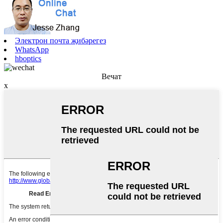
Электрон почта җибәрегез
WhatsApp
hboptics
Вечат
x