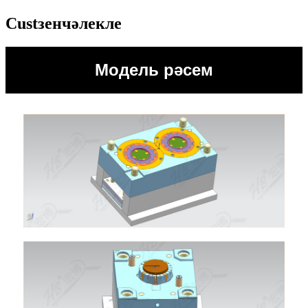
Custзенчәлекле
Модель рәсем