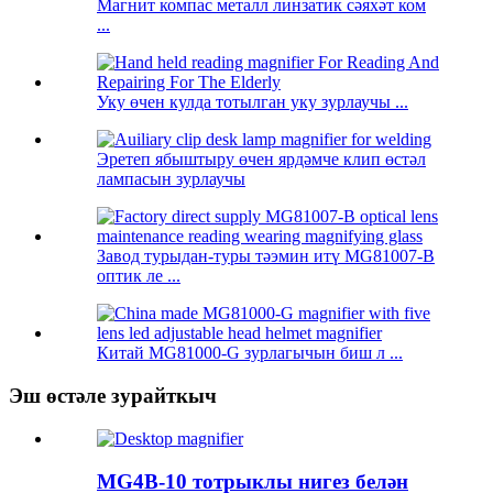
Магнит компас металл линзатик сәяхәт ком
...
Уку өчен кулда тотылган уку зурлаучы ...
Эретеп ябыштыру өчен ярдәмче клип өстәл
лампасын зурлаучы
Завод турыдан-туры тәэмин итү MG81007-B
оптик ле ...
Китай MG81000-G зурлагычын биш л ...
Эш өстәле зурайткыч
MG4B-10 тотрыклы нигез белән