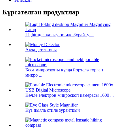
Телескоп
Күрсәтелгән продуктлар
Lightиңел катлау өстәле Зурайту ...
Акча детекторы
Кесә микроскопы кулда йөртелә торган
микро ...
Көчле электрон микроскоп камерасы 1600 ...
Күз пыяла стиле зурайткыч