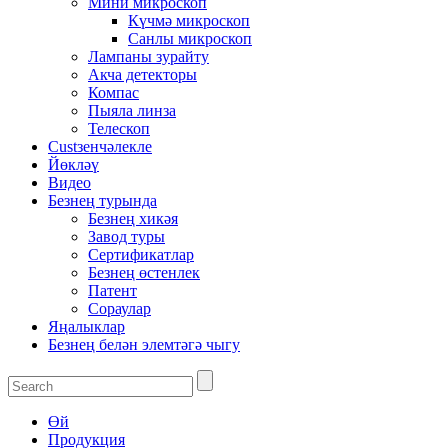
Мини микроскоп
Күчмә микроскоп
Санлы микроскоп
Лампаны зурайту
Акча детекторы
Компас
Пыяла линза
Телескоп
Custзенчәлекле
Йөкләү
Видео
Безнең турында
Безнең хикәя
Завод туры
Сертификатлар
Безнең өстенлек
Патент
Сораулар
Яңалыклар
Безнең белән элемтәгә чыгу
Өй
Продукция