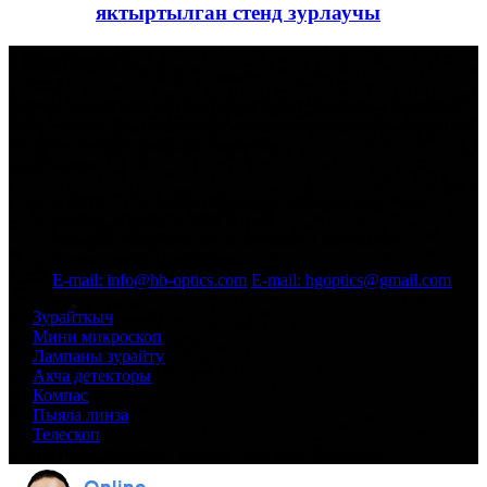
яктыртылган стенд зурлаучы
Подписать
Безнең продуктлар яки бәяләр исемлеге турында белешмәләр
өчен зинһар, электрон почтагызны безгә калдырыгыз һәм без
24 сәгать эчендә элемтәдә торырбыз.
Подписать
Адрес: 5 515, Lamei Rd, югары технологияле үсеш
зонасы, Нинбо 315040, Китай
Телефон: 0086-574-56176369;0086-13586903676
Ватсап: 0086-18268622664
E-mail: info@hb-optics.com
E-mail: hgoptics@gmail.com
Зурайткыч
Мини микроскоп
Лампаны зурайту
Акча детекторы
Компас
Пыяла линза
Телескоп
© Copyright 20102021: Барлык хокуклар сакланган.