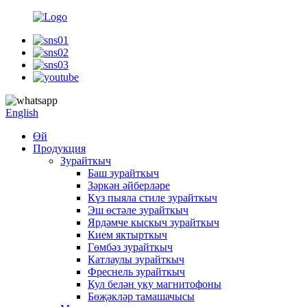
English
Өй
Продукция
Зурайткыч
Баш зурайткыч
Зәркән әйберләре
Күз пыяла стиле зурайткыч
Эш өстәле зурайткыч
Ярдәмче кыскыч зурайткыч
Кием яктырткыч
Гөмбәз зурайткыч
Катлаулы зурайткыч
Фреснель зурайткыч
Кул белән уку магнитофоны
Бөҗәкләр тамашачысы