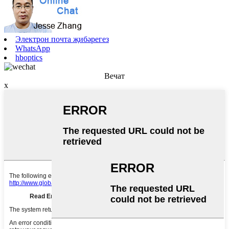
Электрон почта җибәрегез
WhatsApp
hboptics
Вечат
x