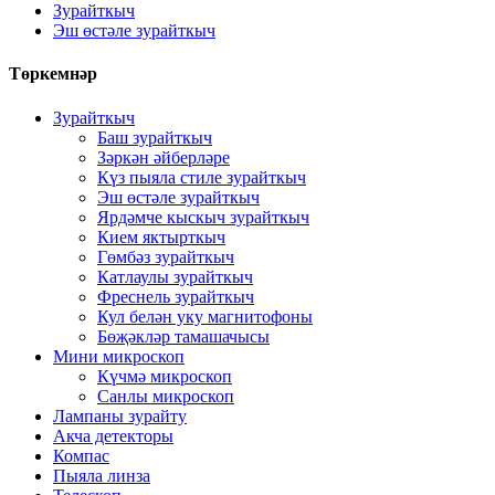
Зурайткыч
Эш өстәле зурайткыч
Төркемнәр
Зурайткыч
Баш зурайткыч
Зәркән әйберләре
Күз пыяла стиле зурайткыч
Эш өстәле зурайткыч
Ярдәмче кыскыч зурайткыч
Кием яктырткыч
Гөмбәз зурайткыч
Катлаулы зурайткыч
Фреснель зурайткыч
Кул белән уку магнитофоны
Бөҗәкләр тамашачысы
Мини микроскоп
Күчмә микроскоп
Санлы микроскоп
Лампаны зурайту
Акча детекторы
Компас
Пыяла линза